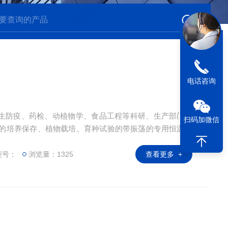
电话咨询
生防疫、药检、动植物学、食品工程等科研、生产部门。
扫码加微信
物的培养保存、植物载培、育种试验的带振荡的专用恒温设
型号：
浏览量：1325
查看更多 +