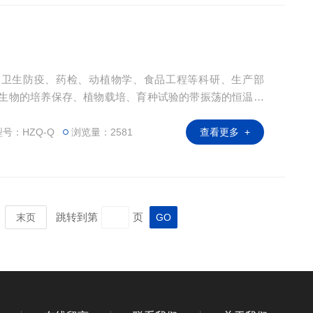
、卫生防疫、药检、动植物学、食品工程等科研、生产部
微生物的培养保存、植物载培、育种试验的带振荡的恒温设
号：HZQ-Q
浏览量：2581
查看更多 +
跳转到第
页
末页