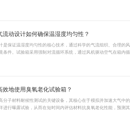
员必须掌握的关键技能。忽视这些工作，将直接导致设备性能衰减
、由外及内的原则...
气流动设计如何确保温湿度均匀性？
计是保证温湿度均匀性的核心技术，通过科学的气流组织、合理的
境条件。试验箱采用强制对流循环系统，通过风机驱动空气在箱内
。风道设计采用多孔板或导流板结构，使气流均匀分布到整个工作
流组织，确保空气...
高效地使用臭氧老化试验箱？
高分子材料耐候性测试的关键设备，其核心在于模拟并加速大气中
样进行曝露试验，从而在短时间内评估材料抗臭氧老化性能，预测
力量，安全是绝对不可逾越的前提。臭氧(O₃)在浓度超过0.1pp
缚...