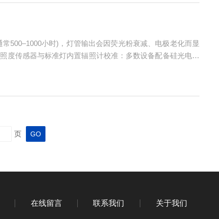
通常500–1000小时)，灯管输出会因荧光粉衰减、电极老化而显
辐照度传感器与标准灯内置辐照计校准：多数设备配备硅光电二
外观完好，建议累计使用达800小时即更换，避免“低剂量长时
页
在线留言
联系我们
关于我们