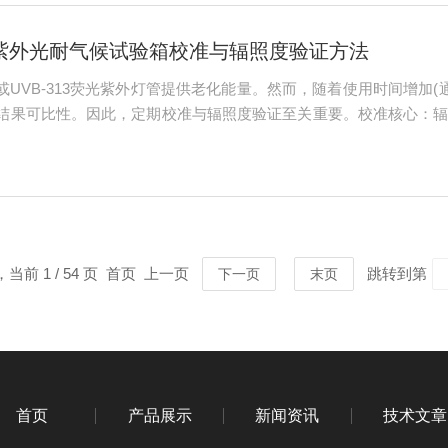
紫外光耐气候试验箱校准与辐照度验证方法
0或UVB-313荧光紫外灯管提供老化能量。然而，随着使用时间增加(
结果可比性。因此，定期校准与辐照度验证至关重要。校准核心：
准紫外辐照计(如NIST溯源)进行比对校正；灯管更换周期：即使
，当前 1 / 54 页 首页 上一页
跳转到第
下一页
末页
首页
产品展示
新闻资讯
技术文章