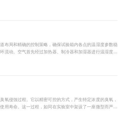
、能耗飙升，甚至发生不可逆的损坏。日常与定期的维护保养是
风道布局和精确的控制策略，确保试验箱内各点的温湿度参数稳
循环流动。空气首先经过加热器、制冷器和加湿器进行温湿度调
室空间，避免出现气流死角或涡流区域。回风口设置在工作室底
的臭氧侵蚀过程。它以精密可控的方式，产生特定浓度的臭氧，
其使用寿命。这一过程，如同在实验室中架设了一座微型而严峻
m时便会刺激呼吸道，对黏膜和神经系统有潜在影响，其强氧化性也