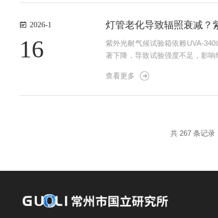
灯管老化导致辐照衰减？
2026-1
16
紫外光耐气候试验箱依赖UVA-34
著下降，导致试验强度不足，影响
极管传感器，需每年由计量机构用标
查看更多
间”导致非线性老化...
共 267 条记录