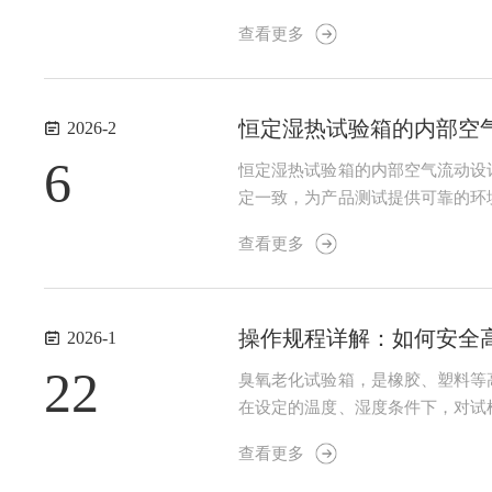
行科学管理，是设备管理和操作人
查看更多
预防性工作的主体，应遵循由简至繁
恒定湿热试验箱的内部空
2026-2
6
恒定湿热试验箱的内部空气流动设
定一致，为产品测试提供可靠的环
节，然后通过风道均匀送入工作室
查看更多
部或侧壁，形成上下或水平循环的气
操作规程详解：如何安全
2026-1
22
臭氧老化试验箱，是橡胶、塑料等
在设定的温度、湿度条件下，对试
的“时光加速器”。然而，驾驭这股
查看更多
要求规范操作。因此，安全规程不是束