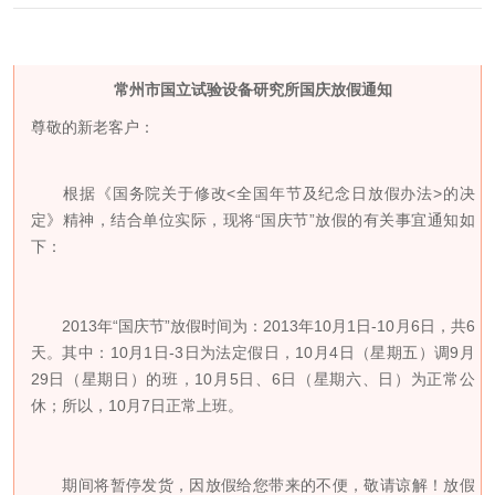
常州市国立试验设备研究所国庆放假通知
尊敬的新老客户：
根据《国务院关于修改<全国年节及纪念日放假办法>的决
定》精神，结合单位实际，现将“国庆节”放假的有关事宜通知如
下：
2013
年“国庆节”放假时间为：
2013
年
10
月
1
日
-10
月
6
日，共
6
天。其中：
10
月
1
日
-3
日为法定假日，
10
月
4
日（星期五）调
9
月
29
日（星期日）的班，
10
月
5
日、
6
日（星期六、日）为正常公
休；所以，
10
月
7
日正常上班。
期间将暂停发货，因放假给您带来的不便，敬请谅解！放假