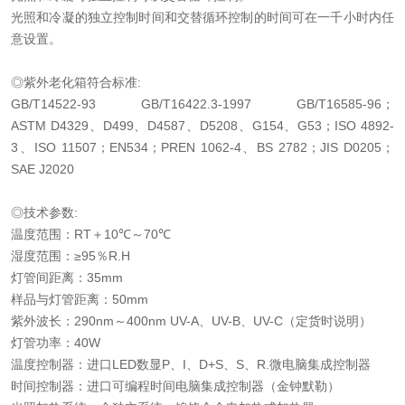
光照和冷凝的独立控制时间和交替循环控制的时间可在一千小时内任
意设置。
◎紫外老化箱符合标准
:
GB/T14522-93 GB/T16422.3-1997 GB/T16585-96
；
ASTM D4329
、
D499
、
D4587
、
D5208
、
G154
、
G53
；
ISO 4892-
3
、
ISO 11507
；
EN534
；
PREN 1062-4
、
BS 2782
；
JIS D0205
；
SAE J2020
◎技术参数
:
温度范围：
RT
＋
10
℃
～
70
℃
湿度范围：
≥95
％
R.H
灯管间距离：
35mm
样品与灯管距离：
50mm
紫外波长：
290nm
～
400nm UV-A
、
UV-B
、
UV-C
（定货时说明）
灯管功率：
40W
温度控制器：进口
LED
数显
P
、
I
、
D+S
、
S
、
R.
微电脑集成控制器
时间控制器：进口可编程时间电脑集成控制器（金钟默勒）