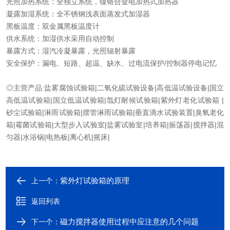
光照加热系统：全独立系统，镍铬合金电加热式加热器
凝露加湿系统：全不锈钢浅表面蒸发式加湿器
黑板温度：双金属黑板温度计
供水系统：加湿供水采用自动控制
暴露方式：湿汽冷凝暴露，光照辐射暴露
安全保护：漏电、短路、超温、缺水、过电流保护
/
控制器停电记忆
◎主营产品
:
盐雾腐蚀试验箱
|
二氧化硫试验设备
|
高低温试验设备
|
国立
高低温试验箱
|
国立低温试验箱
|
氙灯耐候试验箱
|
紫外灯老化试验箱
|
砂尘试验箱
|
淋雨试验箱
|
摆管淋雨试验箱
|
垂直滴水试验装置
|
臭氧老化
箱
|
霉菌试验箱
|
大型步入试验室
|
盐雾试验室
|
培养箱
|
振荡器
|
搅拌器
|
混
匀器
|
水浴锅
|
电热板
|
离心机
|
摇床
|
紫外灯试验箱的原理
上一个：
返回列表
磁力搅拌器使用过程中应注意的几个问题
下一个：