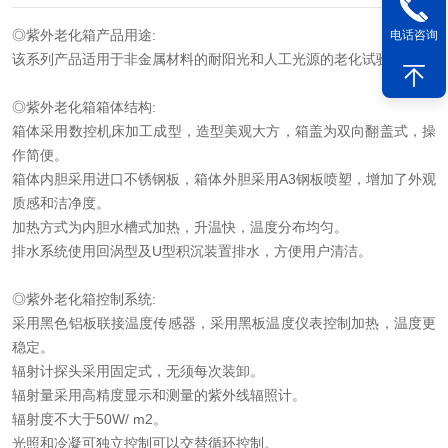
◎紫外老化箱产品用途
:
电话咨询
该系列产品适用于非金属材料的耐阳光和人工光源的老化试验。
◎紫外老化箱箱体结构
:
箱体采用数控机床加工成型，造型美观大方，箱盖为双向翻盖式，操
作简便。
箱体内胆采用进口不锈钢板，箱体外胆采用
A3
钢板喷塑，增加了外观
质感和洁净度。
加热方式为内胆水槽式加热，升温快，温度分布均匀。
排水系统使用回涡型及
U
型积沉装置排水，方便用户清洁。
◎紫外老化箱控制系统
:
采用黑色铝板联接温度传感器，采用黑板温度仪表控制加热，温度更
稳定。
辐射计探头采用固定式，无须每次装卸。
辐射量采用高精度显示和测量的紫外线辐照计。
辐射度不大于
50W/ m2
。
光照和冷凝可独立控制可以交替循环控制。