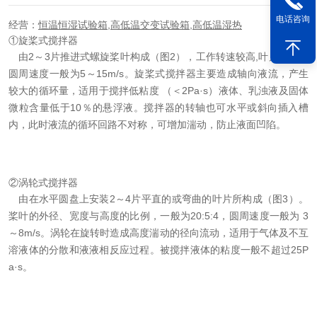
电话咨询
经营：
恒温恒湿试验箱
,
高低温交变试验箱
,
高低温湿热
①旋桨式搅拌器
由2～3片推进式螺旋桨叶构成（图2），工作转速较高,叶片外缘的
圆周速度一般为5～15m/s。旋桨式搅拌器主要造成轴向液流，产生
较大的循环量，适用于搅拌低粘度 （＜2Pa·s）液体、乳浊液及固体
微粒含量低于10％的悬浮液。搅拌器的转轴也可水平或斜向插入槽
内，此时液流的循环回路不对称，可增加湍动，防止液面凹陷。
②涡轮式搅拌器
由在水平圆盘上安装2～4片平直的或弯曲的叶片所构成（图3）。
桨叶的外径、宽度与高度的比例，一般为20:5:4，圆周速度一般为 3
～8m/s。涡轮在旋转时造成高度湍动的径向流动，适用于气体及不互
溶液体的分散和液液相反应过程。被搅拌液体的粘度一般不超过25P
a·s。