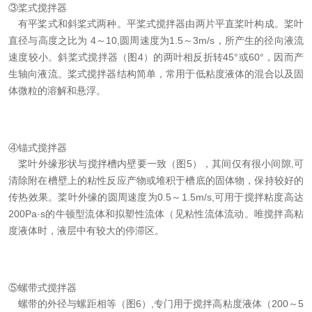
③桨式搅拌器
有平桨式和斜桨式两种。平桨式搅拌器由两片平直桨叶构成。桨叶
直径与高度之比为 4～10,圆周速度为1.5～3m/s，所产生的径向液流
速度较小。斜桨式搅拌器（图4）的两叶相反折转45°或60°，因而产
生轴向液流。桨式搅拌器结构简单，常用于低粘度液体的混合以及固
体微粒的溶解和悬浮。
④锚式搅拌器
桨叶外缘形状与搅拌槽内壁要一致（图5），其间仅有很小间隙,可
清除附在槽壁上的粘性反应产物或堆积于槽底的固体物，保持较好的
传热效果。桨叶外缘的圆周速度为0.5～1.5m/s,可用于搅拌粘度高达
200Pa·s的牛顿型流体和拟塑性流体（见粘性流体流动。唯搅拌高粘
度液体时，液层中有较大的停滞区。
⑤螺带式搅拌器
螺带的外径与螺距相等（图6）,专门用于搅拌高粘度液体（200～5