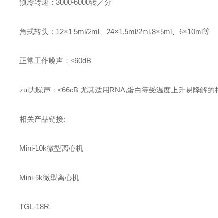
预冷转速：3000-6000转／分
角式转头：12×1.5ml/2ml、24×1.5ml/2ml,8×5ml、6×10ml等
正常工作噪声：≤60dB
zui大噪声：≤66dB 尤其适用RNA,蛋白等受温度上升易降解
相关产品链接:
Mini-10k
微型离心机
Mini-6k
微型离心机
TGL-18R