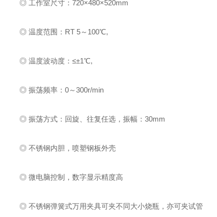
◎ 工作室尺寸：720×480×520mm
◎ 温度范围：RT 5～100℃,
◎ 温度波动度：≤±1℃,
◎ 振荡频率：0～300r/min
◎ 振荡方式：回旋、往复任选，振幅：30mm
◎ 不锈钢内胆，喷塑钢板外壳
◎ 微电脑控制，数字显示精度高
◎ 不锈钢弹簧式万用夹具可夹不同大小烧瓶，亦可夹试管