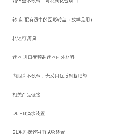
箱体全不锈钢，可视钢化玻璃门
转 盘 配有适中的圆形转盘（放样品用）
转速可调调
速器 进口变频调速器内外材料
内胆为不锈钢，壳采用优质钢板喷塑
相关产品链接:
DL
－
B
滴水装置
BL
系列摆管淋雨试验装置