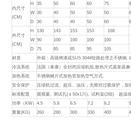
H
35
50
60
60
75
内尺寸
W
30
40
50
50
50
(CM)
D
30
40
40
50
60
H
130
143
153
153
168
外尺寸
W
90
100
100
100
100
(CM)
D
75
85
85
95
105
材质
外箱：高级烤漆或SUS 304#纹路处理之不锈钢. 内
冷冻系统
法国（泰康）全封闭压缩机组,散热片式蒸发器兼作除湿
加热系统
不锈纲鳍片式加热管加热空气方式.
安全保护
压缩机过流、超压、油压，无熔丝过载保护，加
标准配置
观视窗, 测试孔(￠50x1只), 试料架(2组) 超
功率（KW）
4.5
5.8
6.5
7.2
8.2
9
重量(KG)
260
280
300
330
400