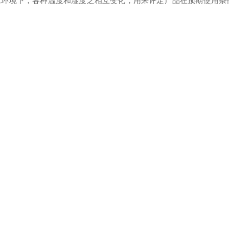
工环境下，各种温度和湿度之相互变化，用来评定产品在预期使用条