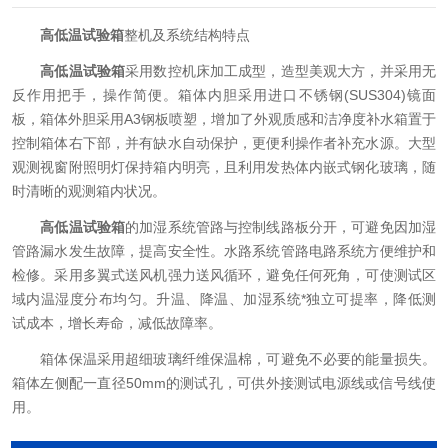
高低温试验箱
整机及系统结构特点
高低温试验箱
采用数控机床加工成型，造型美观大方，并采用无
反作用把手，操作简便。箱体内胆采用进口不锈钢(SUS304)镜面
板，箱体外胆采用A3钢板喷塑，增加了外观质感和洁净度补水箱置于
控制箱体右下部，并有缺水自动保护，更便利操作者补充水源。大型
观测视窗附照明灯保持箱内明亮，且利用发热体内嵌式钢化玻璃，随
时清晰的观测箱内状况。
高低温试验箱
的加湿系统管路与控制线路板分开，可避免因加湿
管路漏水发生故障，提高安全性。水路系统管路电路系统方便维护和
检修。采用多翼式送风机强力送风循环，避免任何死角，可使测试区
域内温湿度分布均匀。升温、降温、加湿系统*独立可提率，降低测
试成本，增长寿命，减低故障率。
箱体保温采用超细玻璃纤维保温棉，可避免不必要的能量损失。
箱体左侧配一直径50mm的测试孔，可供外接测试电源线或信号线使
用。