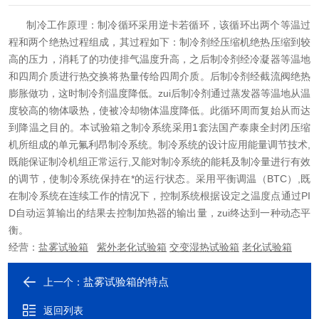
制冷工作原理：制冷循环采用逆卡若循环，该循环出两个等温过
程和两个绝热过程组成，其过程如下：制冷剂经压缩机绝热压缩到较
高的压力，消耗了的功使排气温度升高，之后制冷剂经冷凝器等温地
和四周介质进行热交换将热量传给四周介质。后制冷剂经截流阀绝热
膨胀做功，这时制冷剂温度降低。zui后制冷剂通过蒸发器等温地从温
度较高的物体吸热，使被冷却物体温度降低。此循环周而复始从而达
到降温之目的。本试验箱之制冷系统采用1套法国产泰康全封闭压缩
机所组成的单元氟利昂制冷系统。制冷系统的设计应用能量调节技术,
既能保证制冷机组正常运行,又能对制冷系统的能耗及制冷量进行有效
的调节，使制冷系统保持在*的运行状态。采用平衡调温（BTC）,既
在制冷系统在连续工作的情况下，控制系统根据设定之温度点通过PI
D自动运算输出的结果去控制加热器的输出量，zui终达到一种动态平
衡。
经营：
盐雾试验箱
紫外老化试验箱
交变湿热试验箱
老化试验箱
盐雾试验箱的特点
上一个：
返回列表