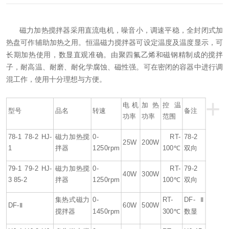
磁力加热搅拌器采用直流电机，噪音小，调速平稳，全封闭式加
热盘可作辅助加热之用。恒温磁力搅拌器可设定温度及温度显示，可
长期加热使用，数显直观准确。由聚四氟乙烯和磁钢精制成的搅拌
子，耐高温、耐磨、耐化学腐蚀、磁性强。可在密闭的容器中进行调
混工作，使用十分理想与方便。
+
电机
加热
控温
型号
品名
转速
备注
功率
功率
范围
78-1 78-2 HJ-
磁力加热搅
0-
RT-
78-2
25W
200W
1
拌器
1250rpm
100℃
双向
79-1 79-2 HJ-
磁力加热搅
0-
RT-
79-2
40W
300W
3 85-2
拌器
1250rpm
100℃
双向
集热式磁力
0-
RT-
DF-Ⅱ
DF-Ⅱ
60W
500W
搅拌器
1450rpm
300℃
数显