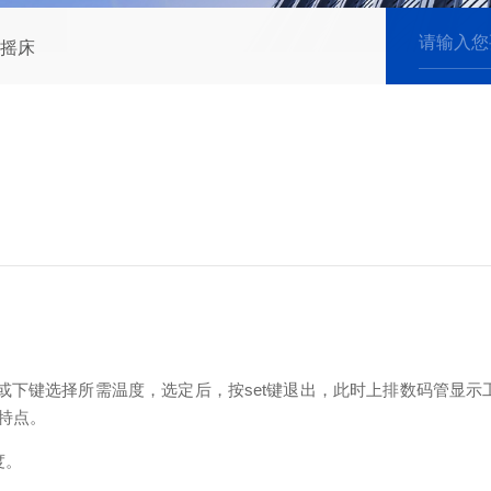
摇床
。
上键或下键选择所需温度，选定后，按set键退出，此时上排数码管显
特点。
度。