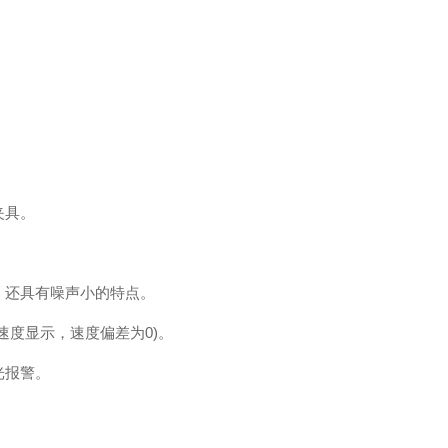
夹具。
，还具有噪声小的特点。
速度显示，速度偏差为0)。
光报警。