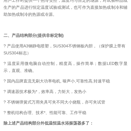
用户工作时提供一个热冷受控，温度均匀恒定的场源，对试验样品或
生产的产品进行恒定温度试验或测试，也可作为直接加热或制冷和辅
助加热或制冷的热源或冷源。
二、产品结构部分
(
提供非标定制
)
?
产品
使用A3钢静电喷塑，
SUS304不锈钢板内胆，
（保护膜上带有
SUS304
标志）
?
温度采用微电脑自动控制，精度高，操作简单；数据LED数字显
示，直观、准确。
?
国内品牌直流无刷大功率电机, 噪声小,可靠性高,转速平稳
?
调速器技术极为*，效率高，力矩大，发热小
?
不锈钢弹簧式万用夹具可夹不同大小烧瓶，亦可夹试管
?
整机结构合理、技术*、性能可靠、工作平稳
除上述产品结构部分
外低温恒温水浴振荡器多了
：