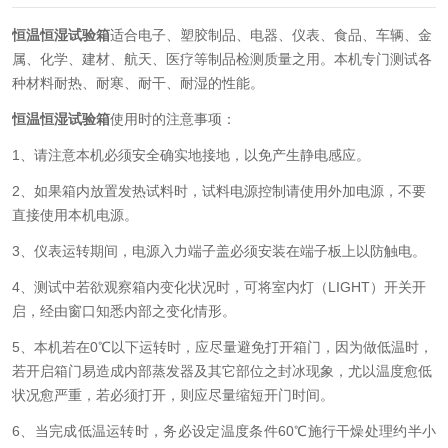
恒温恒湿试验箱
适合电子、塑胶制品、电器、仪表、食品、车辆、金
属、化学、建材、航天、医疗等制品检测质量之用。本机专门测试各
种材料耐热、耐寒、耐干、耐湿的性能。
恒温恒湿试验箱
使用时的注意事项：
1
、请注意本机必须安全确实地接地，以免产生静电感应。
2
、如果箱内放置发热试料时，试料电源控制请使用外加电源，不要
直接使用本机电源。
3
、仪表运转期间，电源入力端子盖必须安装在端子板上以防触电。
4
、测试中若欲观察箱内变化状况时，可将室内灯（LIGHT）开关开
启，经由窗口知悉内部之变化情形。
5
、本机若在0℃以下运转时，应尽量避免打开箱门，因为做低温时，
若开启箱门易造成内部蒸发器及其它部位之封冰现象，尤以温度愈低
状况愈严重，若必须打开，则应尽量缩短开门时间。
6
、当完成低温运转时，务必设定温度条件60℃施行干燥处理约半小