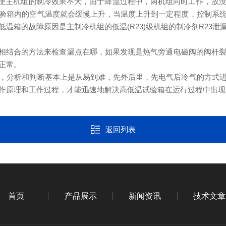
会使主机组的制冷效果不大，由于降温过程中，两机组同时工作，故
验箱内的空气温度就会缓慢上升，当温度上升到一定程度，控制系
温箱的故障原因是主制冷机组的低温(R23)级机组的制冷剂R23泄
相结合的方法来检查漏点在哪，如果发现是热气旁通电磁阀的阀杆
正常。
，分析和判断基本上是从易到难，先外后里，先电气后冷气的方式
作原理和工作过程，才能迅速地解决高低温试验箱在运行过程中出现
返回列表
首页
产品展示
新闻资讯
技术文章