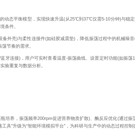
平衡模型，实现快速升温(从25℃到37℃仅需5-10分钟)与稳定
环境条件。
壳)与柔性连接件(如硅胶减震垫)，降低振荡过程中的机械噪音(<
振荡节奏的需求。
i/蓝牙连接)，用户可实时查看温度-振荡曲线、设置定时功能(如振荡
于实验重复与数据分析。
瓶培养，振荡频率200rpm促进营养物质扩散)、酶反应优化(通过
荡工具”升级为“智能环境模拟平台”，为科研与生产中的动态过程控