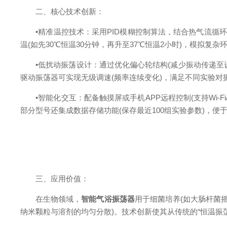
二、核心技术创新：
•精准温控技术：采用PID模糊控制算法，结合热气流循环的动态
温(如先30℃恒温30分钟，再升至37℃恒温2小时)，模拟复杂
•低扰动振荡设计：通过优化偏心轮结构(减少振动传递至设备外
驱动振荡器可实现无级调速(频率连续变化)，满足不同实验对
•智能化交互：配备触摸屏或手机APP远程控制(支持Wi-F
部分型号还集成数据存储功能(保存最近100组实验参数)，便
三、应用价值：
在生物领域，
智能气浴振荡器
用于细菌培养(如大肠杆菌摇
纳米颗粒与溶剂的均匀分散)。技术创新使其从传统的“恒温振