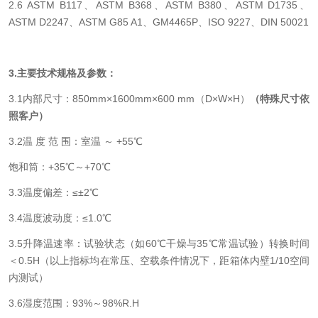
2.6 ASTM B117、ASTM B368、ASTM B380、ASTM D1735、
ASTM D2247、ASTM G85 A1、GM4465P、ISO 9227、DIN 50021
3.
主要技术规格及参数：
3.1内部尺寸：850mm×1600mm×600 mm（D×W×H）
（特殊尺寸依
照客户）
3.2温 度 范 围：室温 ～ +55℃
饱和筒：+35℃～+70℃
3.3温度偏差：≤±2℃
3.4温度波动度：≤1.0℃
3.5升降温速率：试验状态（如60℃干燥与35℃常温试验）转换时间
＜0.5H（以上指标均在常压、空载条件情况下，距箱体内壁1/10空间
内测试）
3.6湿度范围：93%～98%R.H