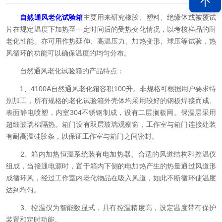
自然通风老化试验箱
主要用来研究橡胶、塑料、绝缘体或被覆试
片在规定温度下加热至一定时间后的受热变化情况，以考核样品的耐
老化性能。亦可用作热延伸、高温压力、加热变形、球压等试验，热
风循环的功能可以确保温度的均匀分布。
自然通风老化试验箱的产品特点：
1、4100A自然通风老化箱容积100升。非规格可根据用户要求特
别加工，所有规格的老化试验箱外壳体均采用较好的钢板焊接而成、
表面静电喷塑，内室304不锈钢制成，设有二层搁板网。保温层采用
超细玻璃棉隔热。箱门设有双层玻璃观察窗，工作室与箱门连接处装
有耐高温硅胶条，以保证工作室与箱门之间密封。
2、箱内加热恒温系统装有电加热器、合适的风道结构和控温仪
组成，当接通电源时，置于箱内下侧的电加热产生的热量通过风道形
成循环风，经过工作室内老化物品在吸入风道，如此不断循环使温度
达到均匀。
3、控温仪为智能数显式，具有控温精度高，设定温度带有保护
装置和定时功能。