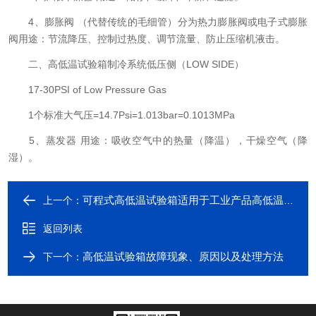
4、膨胀阀 （代替传统的毛细管）分为热力膨胀阀或电子式膨胀
阀用途：节流降压、控制过热度、调节流量、防止压缩机液击。
二、高低温试验箱制冷系统低压侧（LOW SIDE）
17-30PSI of Low Pressure Gas
1个标准大气压=14.7Psi=1.013bar=0.1013MPa
5、蒸发器 用途：吸收空气中的热量（降温），干燥空气（降
湿）。
可程式高低温试验箱适用于工业产品高低温的可靠性试验
上一个：
返回列表
高低温试验箱故障现象、原因以及处理方法
下一个：