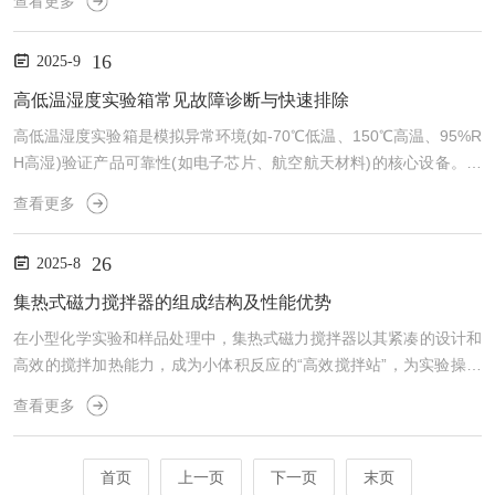
查看更多
境。其校准精度(温度±0.5℃、频率±1rpm)直接影响实验结果的重复
性，而合理的校准周期与规范的方法是保障设备性能的关键。一、校
16
2025-9
准周期：校准周期需根据设备的使用强度与应用场景动态调整：•常
规实验室：若每天使用不超过4小时，且用于一般样品(如缓冲液配
高低温湿度实验箱常见故障诊断与快速排除
制、低...
高低温湿度实验箱是模拟异常环境(如-70℃低温、150℃高温、95%R
H高湿)验证产品可靠性(如电子芯片、航空航天材料)的核心设备。其
复杂系统(制冷、加热、加湿、控温控湿模块)在长期运行中易出现各
查看更多
类故障，快速诊断并排除问题是保障实验连续性的关键。故障一：温
度不达标(超调或达不到设定值)现象：设定温度为-40℃，实际仅降
26
2025-8
至-20℃；或设定80℃，箱体温度徘徊在60℃。诊断与排除：首先检
查制冷系统——压缩机是否正常启动(听是否有运转声，若无声则检
集热式磁力搅拌器的组成结构及性能优势
查电源与启动继电器)；冷凝器散热片...
在小型化学实验和样品处理中，集热式磁力搅拌器以其紧凑的设计和
高效的搅拌加热能力，成为小体积反应的“高效搅拌站”，为实验操作
提供便利。集热式磁力搅拌器的结构简洁而功能集中。主体采用铝合
查看更多
金或不锈钢材质，内置加热装置和磁力驱动系统。加热部分通过电热
管或陶瓷加热片发热，配合温度控制器，可实现室温至300℃的温度
调节，控温精度约±1℃，加热盘表面通常喷涂耐高温陶瓷层，受热均
首页
上一页
下一页
末页