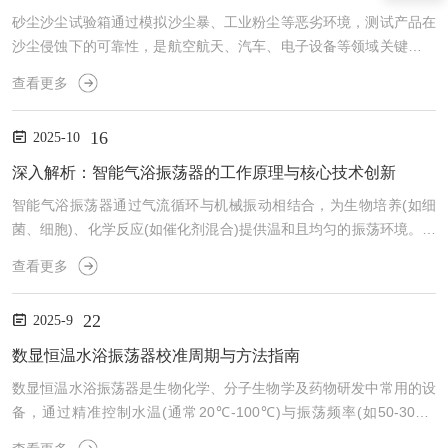
砂尘沙尘试验箱通过模拟沙尘暴、工业粉尘等恶劣环境，测试产品在
沙尘侵蚀下的可靠性，是航空航天、汽车、电子设备等领域关键的质
量保障工具，其核心价值远超“测试设备”的单一属性。一、核心功
查看更多
能：试验箱通过高压风机(风速可调，通常3-10m/s，模拟自然风沙流
速)将定量沙尘(如滑石粉、石英砂，粒径0.1-1000μm)吹向样品，控
16
2025-10
制沙尘浓度(如2-10kg/m³)、温度(室温-60℃)与湿度(10%-90%RH)。
例如，IP5X防尘等级测试要求样品在8小时沙尘暴露后无灰尘进入内
深入解析：智能气浴振荡器的工作原理与核心技术创新
部(通过真...
智能气浴振荡器通过气流循环与机械振动相结合，为生物培养(如细
菌、细胞)、化学反应(如催化剂混合)提供温和且均匀的振荡环境。其
智能化与精准控制特性，源于独特的工作原理与持续的技术创新。
查看更多
一、工作原理：设备核心由气浴系统、振荡机构和智能控制系统组
成。气浴系统通过内置风机(转速可调，通常50-200rpm)将加热空气
22
2025-9
(温度范围室温-60℃，部分型号可达80℃)循环输送至振荡腔体，形
成均匀的热气流场(温度均匀性±1℃)；振荡机构采用偏心轮或电磁驱
数显恒温水浴振荡器校准周期与方法指南
动(振幅0-50mm，频率...
数显恒温水浴振荡器是生物化学、分子生物学及药物研发中常用的设
备，通过精准控制水温(通常20℃-100℃)与振荡频率(如50-300rp
m)，为样品(如细胞培养液、酶反应体系)提供恒定的温育与混合环